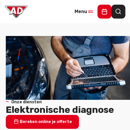
Menu
Online Offe
Waar
Onze diensten
Elektronische diagnose
Bereken online je offerte