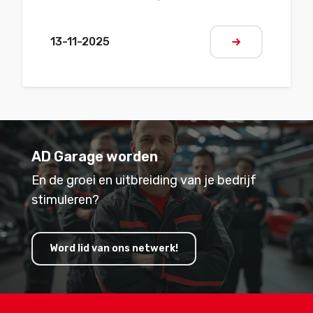
Het evenement brengt de beste
renners samen voor spannende
13-11-2025
Meer informat
wedstrijden op iconische
parcoursen. Als officiële partner van
deze competitie is AD Garage trots
om deel uit te maken van deze
wielerklassieker.
AD Garage worden
En de groei en uitbreiding van je bedrijf
stimuleren?
Word lid van ons netwerk!