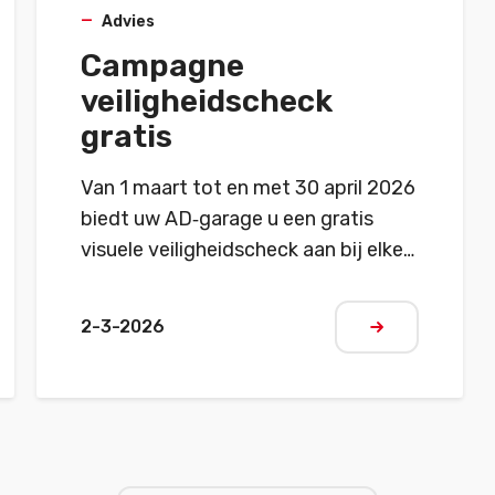
Advies
Campagne
veiligheidscheck
gratis
Van 1 maart tot en met 30 april 2026
biedt uw AD‑garage u een gratis
visuele veiligheidscheck aan bij elke
betalende interventie. Profiteer van
een eenvoudige controle van de
2-3-2026
en
Meer lezen
belangrijkste veiligheidsaspecten
van uw voertuig: banden, verlichting,
vloeistoffen, remmen, ruitenwissers…
Een extra service voor uw veiligheid,
aangeboden door de AD‑garages.