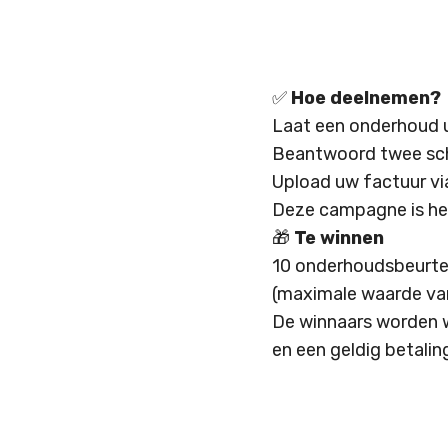
✅
Hoe deelnemen?
Laat een onderhoud 
Beantwoord twee sch
Upload uw factuur via
Deze campagne is hel
🎁
Te winnen
10 onderhoudsbeurte
(maximale waarde van
De winnaars worden w
en een geldig betali