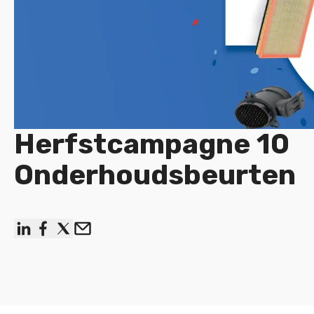
Herfstcampagne 10
Onderhoudsbeurten
linkedin
facebook
x
Email