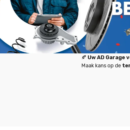
🍂
Uw AD Garage ve
Maak kans op de
te