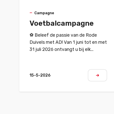
Campagne
Voetbalcampagne
⚽ Beleef de passie van de Rode
Duivels met AD! Van 1 juni tot en met
31 juli 2026 ontvangt u bij elk
onderhoud in een deelnemende AD-
garage een gratis kraslot. Maak kans
op tal van directe prijzen, zoals een
15-5-2026
Rode Duivels-supporterspakket of
Meer lez
een gratis zomercheck-up, en
probeer VIP-wedstrijdkaarten voor
uw regio te winnen. Laat uw wagen
onderhouden door ervaren
vakmensen en profiteer van deze