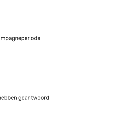
campagneperiode.
t hebben geantwoord