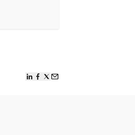
linkedin
facebook
x
Email