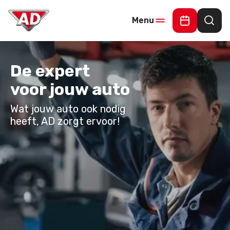
Menu
Online Offe
Waar
De expert
voor jouw auto
Wat jouw auto ook nodig
heeft, AD zorgt ervoor!