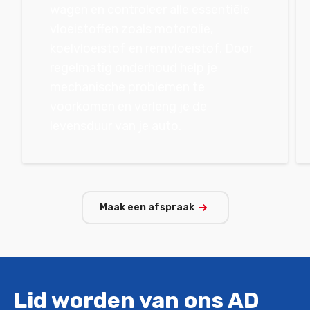
wagen en controleer alle essentiële
vloeistoffen zoals motorolie,
koelvloeistof en remvloeistof. Door
regelmatig onderhoud help je
mechanische problemen te
voorkomen en verleng je de
levensduur van je auto.
Maak een afspraak
Lid worden van ons AD