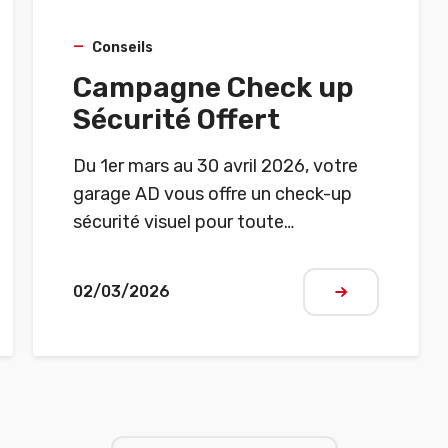
Conseils
Campagne Check up
Sécurité Offert
Du 1er mars au 30 avril 2026, votre
garage AD vous offre un check-up
sécurité visuel pour toute
intervention payante. Profitez d’un
contrôle simple des points
02/03/2026
Lire plus
essentiels de votre véhicule : pneus,
éclairage, niveaux, freins, essuie-
glaces… Un geste pour votre
sécurité, offert par les garages AD.