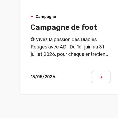
Campagne
Campagne de foot
⚽ Vivez la passion des Diables
Rouges avec AD ! Du 1er juin au 31
juillet 2026, pour chaque entretien
réalisé dans un garage AD
participant, recevez un ticket à
gratter gratuit. Tentez de gagner de
15/05/2026
Lire plus
nombreux cadeaux immédiats,
comme un pack supporters des
Diables Rouges ou un check-up été
gratuit, et essayez de remporter des
places VIP pour un match dans votre