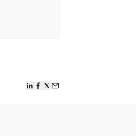
linkedin
facebook
x
Email