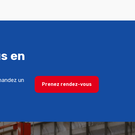
s en
emandez un
Prenez rendez-vous